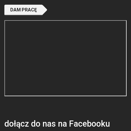
i
DAM PRACĘ
g
a
c
j
a
w
p
i
s
ó
w
dołącz do nas na Facebooku