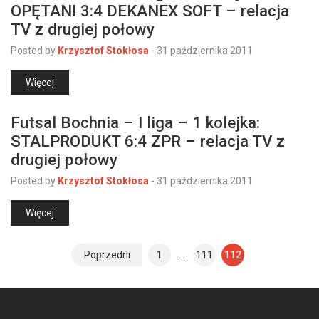
OPĘTANI 3:4 DEKANEX SOFT – relacja
TV z drugiej połowy
Posted by
Krzysztof Stokłosa
-
31 października 2011
Więcej
Futsal Bochnia – I liga – 1 kolejka:
STALPRODUKT 6:4 ZPR – relacja TV z
drugiej połowy
Posted by
Krzysztof Stokłosa
-
31 października 2011
Więcej
Poprzedni
1
…
111
112
N
a
w