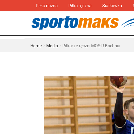
Piłka nożna
Piłka ręczna
Siatkówka
Home
Media
Piłkarze ręczni MOSiR Bochnia