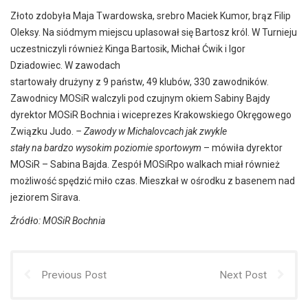
Złoto zdobyła Maja Twardowska, srebro Maciek Kumor, brąz Filip
Oleksy. Na siódmym miejscu uplasował się Bartosz król. W Turnieju
uczestniczyli również Kinga Bartosik, Michał Ćwik i Igor
Dziadowiec. W zawodach
startowały drużyny z 9 państw, 49 klubów, 330 zawodników.
Zawodnicy MOSiR walczyli pod czujnym okiem Sabiny Bajdy
dyrektor MOSiR Bochnia i wiceprezes Krakowskiego Okręgowego
Związku Judo.
– Zawody w Michalovcach jak zwykle
stały na bardzo wysokim poziomie sportowym
– mówiła dyrektor
MOSiR – Sabina Bajda. Zespół MOSiRpo walkach miał również
możliwość spędzić miło czas. Mieszkał w ośrodku z basenem nad
jeziorem Sirava.
Źródło: MOSiR Bochnia
Previous Post
Next Post