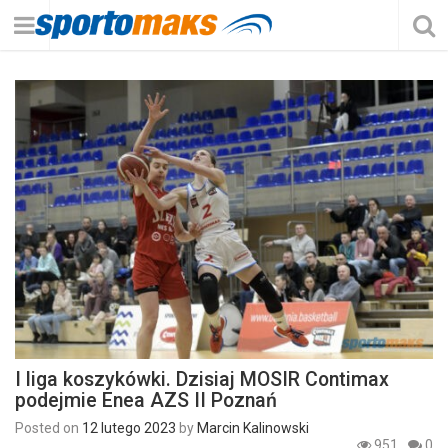
I liga koszykówki. Dzisiaj MOSIR Contimax
podejmie Enea AZS II Poznań
Posted on
12 lutego 2023
by
Marcin Kalinowski
951
0