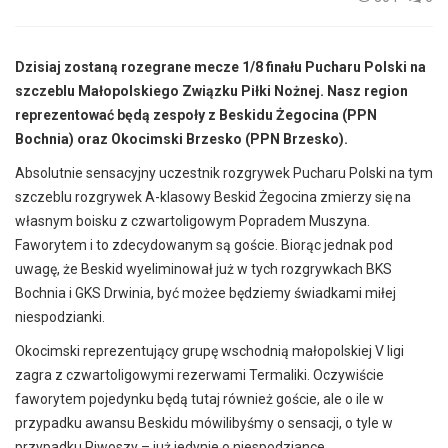
Dzisiaj zostaną rozegrane mecze 1/8 finału Pucharu Polski na
szczeblu Małopolskiego Związku Piłki Nożnej. Nasz region
reprezentować będą zespoły z Beskidu Żegocina (PPN
Bochnia) oraz Okocimski Brzesko (PPN Brzesko).
Absolutnie sensacyjny uczestnik rozgrywek Pucharu Polski na tym
szczeblu rozgrywek A-klasowy Beskid Żegocina zmierzy się na
własnym boisku z czwartoligowym Popradem Muszyna.
Faworytem i to zdecydowanym są goście. Biorąc jednak pod
uwagę, że Beskid wyeliminował już w tych rozgrywkach BKS
Bochnia i GKS Drwinia, być możee będziemy świadkami miłej
niespodzianki.
Okocimski reprezentujący grupę wschodnią małopolskiej V ligi
zagra z czwartoligowymi rezerwami Termaliki. Oczywiście
faworytem pojedynku będą tutaj również goście, ale o ile w
przypadku awansu Beskidu mówilibyśmy o sensacji, o tyle w
przypadku Piwoszy – już jedynie o niespodziance.