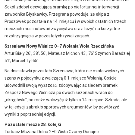
Sokół zdobył decydującą bramkę po niefortunnej interwencji
zawodnika Błyskawicy. Przegrana powoduje, że ekipa z
Proszówek pozostała na 14. miejscu i w swoich ostatnich trzech
meczach musi notować zwycięstwa oraz liczyć na korzystne
rozstrzygnięcia w pozostałych rywalizacjach.
Szreniawa Nowy Wiśnicz 0–7 Wolania Wola Rzędzińska
Artur Biały 26′, 38′, 56′, Mateusz Michoń 43′, 76′ Szymon Baradziej
51′, Marcel Tyl 65′
Na dnie stawki pozostała Szreniawa, która nie miała większych
szans w pojedynku z walczącą 0 1. miejsce Wolanią. Goście
udowodnili swoją wyższość, zdobywając aż siedem bramek.
Zespół z Nowego Wiśnicza po dwóch sezonach wraca do
„okręgówki”, bo może walczyć już tylko o 14. miejsce. Szkoda, ale
w tej edycji zabrakło sportowych argumentów, by powtórzyć
wyniki z poprzedniej edycji.
Pozostałe mecze 28. kolejki
Turbacz Mszana Dolna 2–0 Wisła Czarny Dunajec