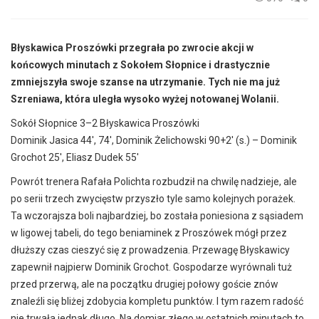
Błyskawica Proszówki przegrała po zwrocie akcji w
końcowych minutach z Sokołem Słopnice i drastycznie
zmniejszyła swoje szanse na utrzymanie. Tych nie ma już
Szreniawa, która uległa wysoko wyżej notowanej Wolanii.
Sokół Słopnice 3–2 Błyskawica Proszówki
Dominik Jasica 44′, 74′, Dominik Żelichowski 90+2′ (s.) – Dominik
Grochot 25′, Eliasz Dudek 55′
Powrót trenera Rafała Polichta rozbudził na chwilę nadzieje, ale
po serii trzech zwycięstw przyszło tyle samo kolejnych porażek.
Ta wczorajsza boli najbardziej, bo została poniesiona z sąsiadem
w ligowej tabeli, do tego beniaminek z Proszówek mógł przez
dłuższy czas cieszyć się z prowadzenia. Przewagę Błyskawicy
zapewnił najpierw Dominik Grochot. Gospodarze wyrównali tuż
przed przerwą, ale na początku drugiej połowy goście znów
znaleźli się bliżej zdobycia kompletu punktów. I tym razem radość
nie trwała jednak długo. Na domiar złego w ostatnich minutach to