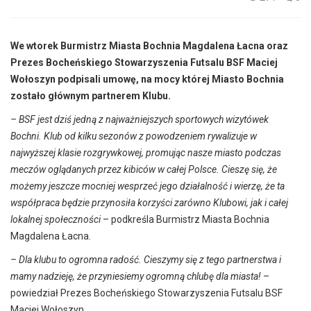
We wtorek Burmistrz Miasta Bochnia Magdalena Łacna oraz
Prezes Bocheńskiego Stowarzyszenia Futsalu BSF Maciej
Wołoszyn podpisali umowę, na mocy której Miasto Bochnia
zostało głównym partnerem Klubu.
– BSF jest dziś jedną z najważniejszych sportowych wizytówek
Bochni. Klub od kilku sezonów z powodzeniem rywalizuje w
najwyższej klasie rozgrywkowej, promując nasze miasto podczas
meczów oglądanych przez kibiców w całej Polsce. Cieszę się, że
możemy jeszcze mocniej wesprzeć jego działalność i wierzę, że ta
współpraca będzie przynosiła korzyści zarówno Klubowi, jak i całej
lokalnej społeczności
– podkreśla Burmistrz Miasta Bochnia
Magdalena Łacna.
– Dla klubu to ogromna radość. Cieszymy się z tego partnerstwa i
mamy nadzieję, że przyniesiemy ogromną chlubę dla miasta!
–
powiedział Prezes Bocheńskiego Stowarzyszenia Futsalu BSF
Maciej Wołoszyn.