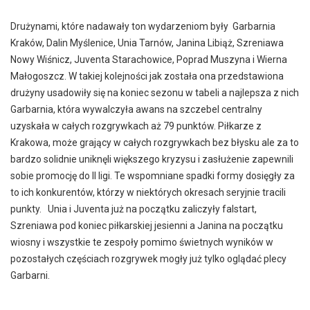
Drużynami, które nadawały ton wydarzeniom były Garbarnia
Kraków, Dalin Myślenice, Unia Tarnów, Janina Libiąż, Szreniawa
Nowy Wiśnicz, Juventa Starachowice, Poprad Muszyna i Wierna
Małogoszcz. W takiej kolejności jak została ona przedstawiona
drużyny usadowiły się na koniec sezonu w tabeli a najlepsza z nich
Garbarnia, która wywalczyła awans na szczebel centralny
uzyskała w całych rozgrywkach aż 79 punktów. Piłkarze z
Krakowa, może grający w całych rozgrywkach bez błysku ale za to
bardzo solidnie uniknęli większego kryzysu i zasłużenie zapewnili
sobie promocję do II ligi. Te wspomniane spadki formy dosięgły za
to ich konkurentów, którzy w niektórych okresach seryjnie tracili
punkty. Unia i Juventa już na początku zaliczyły falstart,
Szreniawa pod koniec piłkarskiej jesienni a Janina na początku
wiosny i wszystkie te zespoły pomimo świetnych wyników w
pozostałych częściach rozgrywek mogły już tylko oglądać plecy
Garbarni.