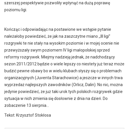
szerszej pespektywie pozwoliły wpłynąć na dużą poprawę
poziomu ligi.
Kończąc i odpowiadając na postawione we wstępie pytanie
należałoby powiedzieć, że jak na zaszczytne miano ,,III ligi”
rozgrywki te nie stały na wysokim poziomie i w mojej ocenie nie
przewyższały swym poziomem IV ligi małopolskiej sprzed
reformy rozgrywek. Miejmy nadzieję jednak, że nadchodzący
sezon 2011/2012 będzie o wiele lepszy co niestety już teraz może
budzić pewne obawy bo w wielu klubach słyszy się o problemach
organizacyjnych (Juventa Starachowice) a jeszcze w innych trwa
wyprzedaż najlepszych zawodników (Orlicz, Dalin). No nic, można
jedynie powiedzieć, że już taki urok tych polskich rozgrywek gdzie
sytuacja w nich zmienia się dosłownie z dnia na dzień. Do
zobaczenie 13 sierpnia…
Tekst: Krzysztof Stokłosa