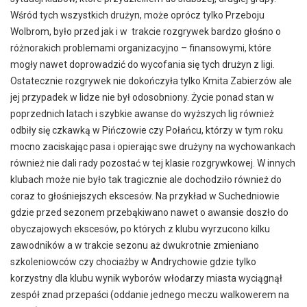
Wśród tych wszystkich drużyn, może oprócz tylko Przeboju
Wolbrom, było przed jak i w trakcie rozgrywek bardzo głośno o
różnorakich problemami organizacyjno – finansowymi, które
mogły nawet doprowadzić do wycofania się tych drużyn z ligi.
Ostatecznie rozgrywek nie dokończyła tylko Kmita Zabierzów ale
jej przypadek w lidze nie był odosobniony. Życie ponad stan w
poprzednich latach i szybkie awanse do wyższych lig również
odbiły się czkawką w Pińczowie czy Połańcu, którzy w tym roku
mocno zaciskając pasa i opierając swe drużyny na wychowankach
również nie dali rady pozostać w tej klasie rozgrywkowej. W innych
klubach może nie było tak tragicznie ale dochodziło również do
coraz to głośniejszych ekscesów. Na przykład w Suchedniowie
gdzie przed sezonem przebąkiwano nawet o awansie doszło do
obyczajowych ekscesów, po których z klubu wyrzucono kilku
zawodników a w trakcie sezonu aż dwukrotnie zmieniano
szkoleniowców czy chociażby w Andrychowie gdzie tylko
korzystny dla klubu wynik wyborów włodarzy miasta wyciągnął
zespół znad przepaści (oddanie jednego meczu walkowerem na