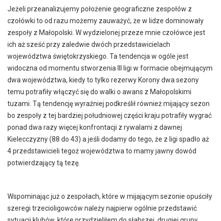
Jeżeli przeanalizujemy położenie geograficzne zespołów z
czołówki to od razu możemy zauważyć, że w lidze dominowały
zespoły z Małopolski. W wydzielonej przeze mnie czołówce jest
ich aż sześć przy zaledwie dwóch przedstawicielach
województwa świętokrzyskiego. Ta tendencja w ogóle jest
widoczna od momentu stworzenia III ligi w formacie obejmującym
dwa województwa, kiedy to tylko rezerwy Korony dwa sezony
temu potrafiły włączyć się do walki o awans z Małopolskimi
tuzami. Tą tendencję wyraźniej podkreślił również mijający sezon
bo zespoły z tej bardziej południowej części kraju potrafiły wygrać
ponad dwa razy więcej konfrontacji z rywalami z dawnej
Kielecczyzny (88 do 43) a jeśli dodamy do tego, że z ligi spadło aż
4 przedstawicieli tegoż województwa to mamy jawny dowód
potwierdzający tą tezę.
Wspominając już o zespołach, które w mijającym sezonie opuściły
szeregi trzecioligowców należy najpierw ogólnie przedstawić
sytuacji klubów, które przydzieliłem do słabszej, drugiej grupy.