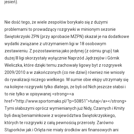
jesień).
Nie dość tego, że wiele zespołów borykało się z dużymi
problemami to prowadzący rozgrywki w minionym sezonie
Świętokrzyski ZPN (przy aprobacie MZPN) skazał je na dodatkowe
wydatki związane z utrzymaniem ligi w 18 osobowym
zestawieniu. Z pozostawienia jako jedynej (z ośmiu grup) tak
dużej III ligi skorzystały wyłącznie Naprzód Jędrzejów i Górnik
Wieliczka, które dzięki temu zachowały ligowy byt z rozgrywek
2009/2010 a w zakończonych (co nie dziwi) również nie wniosły
do rywalizacji niczego wielkiego. W sumie obie ekipy utrzymały się
na kolejne rozgrywki tylko dlatego, że byli od Nich jeszcze słabsi i
to nie tylko w opisywanej <strong><a
href=”http://www.sportomaks.pl/?p=50851″>tutaj</a></strong>
Tymi słabszymi oprócz wymienianych już Nidy, Czarnych i Kmity
byli dwaj beniaminkowie z województwa Świętokrzyskiego,
których te rozgrywki z całą pewnością przerosły. Zarówno
Stąporków jak i Orlęta nie miały środków ani finansowych ani