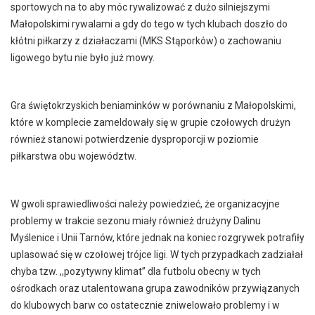
sportowych na to aby móc rywalizować z dużo silniejszymi
Małopolskimi rywalami a gdy do tego w tych klubach doszło do
kłótni piłkarzy z działaczami (MKS Stąporków) o zachowaniu
ligowego bytu nie było już mowy.
Gra świętokrzyskich beniaminków w porównaniu z Małopolskimi,
które w komplecie zameldowały się w grupie czołowych drużyn
również stanowi potwierdzenie dysproporcji w poziomie
piłkarstwa obu województw.
W gwoli sprawiedliwości należy powiedzieć, że organizacyjne
problemy w trakcie sezonu miały również drużyny Dalinu
Myślenice i Unii Tarnów, które jednak na koniec rozgrywek potrafiły
uplasować się w czołowej trójce ligi. W tych przypadkach zadziałał
chyba tzw. ,,pozytywny klimat” dla futbolu obecny w tych
ośrodkach oraz utalentowana grupa zawodników przywiązanych
do klubowych barw co ostatecznie zniwelowało problemy i w