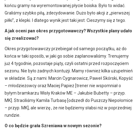
końcu gramy na wyremontowanej płycie boiska. Było to widać.
Graliśmy szybko piłą, zdecydowanie. Dużo było akcji z „pierwszej
piłki”, z klepki. I dlatego wynik jest taki jest. Cieszymy się z tego.
A jak oceni pan okres przygotowawczy? Wszystkie plany udało
się zrealizować?
Okres przygotowawczy przebiegał od samego początku, aż do
końca w taki sposób, w jaki go sobie zaplanowaliśmy. Trenujemy
już 4 tygodnie, pozostaje piąty, czyli ostatni przed rozpoczęciem
sezonu. Nie było żadnych kontuzji. Mamy również kilka uzupełnień
w składzie. Są z nami: Marcin Cygnarowicz, Paweł Skórski, Kopyść
– młodzieżowcy oraz Maciej Papież [trener nie wspomniał o
byłym bramkarzu Wisły Kraków ME – Jakubie Bubetty – przyp.
MK]. Straciliśmy Kamila Turbasę [odszedł do Puszczy Niepołomice
– przyp. MK], ale wierzę , że nie będziemy słabsi niż w poprzedniej
rundzie.
O co będzie grała Szreniawa w nowym sezonie?