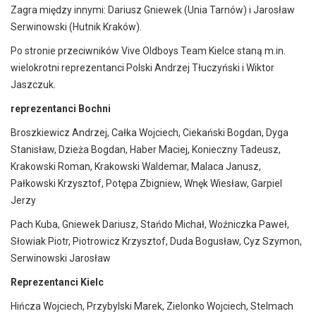
Zagra między innymi: Dariusz Gniewek (Unia Tarnów) i Jarosław
Serwinowski (Hutnik Kraków).
Po stronie przeciwników Vive Oldboys Team Kielce staną m.in.
wielokrotni reprezentanci Polski Andrzej Tłuczyński i Wiktor
Jaszczuk.
reprezentanci Bochni
Broszkiewicz Andrzej, Całka Wojciech, Ciekański Bogdan, Dyga
Stanisław, Dzieża Bogdan, Haber Maciej, Konieczny Tadeusz,
Krakowski Roman, Krakowski Waldemar, Malaca Janusz,
Pałkowski Krzysztof, Potępa Zbigniew, Wnęk Wiesław, Garpiel
Jerzy
Pach Kuba, Gniewek Dariusz, Stańdo Michał, Woźniczka Paweł,
Słowiak Piotr, Piotrowicz Krzysztof, Duda Bogusław, Cyz Szymon,
Serwinowski Jarosław
Reprezentanci Kielc
Hińcza Wojciech, Przybylski Marek, Zielonko Wojciech, Stelmach