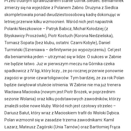
Przed trudnym sprawdzianem stanie Górnik Siedlec. Beniaminek
zmierzy się na wyjeździe z Polanem Żabno. Drużyna z Siedlca
skompletowała ponad dwudziestoosobową kadrę dokonując w
letniej przerwie kilku wzmocnień. Wśród nich jest napastnik
Polanki Nieszkowice – Patryk Babicz, Michał Kołodziej (z
Błyskawicy Proszówki), Piotr Kostuch (Korona Niedzieliska),
Tomasz Sopata (bez klubu, ostatni: Czarni Kobyle), Daniel
Turmiński (Szreniawa – definitywnie po wypożyczeniu). Cel jest
dla beniaminka jeden – utrzymać się w lidze. O sukces w Żabnie
nie będzie łatwo. Już w pierwszym meczu na Górnika czeka
spadkowicz z IV ligi, który liczy , że po rocznej przerwie ponownie
zagości w gronie czwartoligowców. Tym bardziej, że za rok Polan
będzie świętował stulecie istnienia. W Żabnie nie ma już trenera
Wacława Macioska (nowym jest Piotr Brożek, w poprzednim
sezonie Wolania) oraz kilku podstawowych zawodników, którzy
znaleźli sobie nowe kluby. Wśród nich jest czołowy strzelec –
Dariusz Bałut, który wraz z Macioskiem trafił do Wisłoki Dębica.
Polan wzmocnił się w zasadzie trzema zawodnikami: Kamil
Łazarz, Mateusz Zagórski (Unia Tarnów) oraz Bartłomiej Frąca