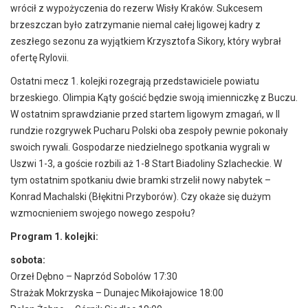
wrócił z wypożyczenia do rezerw Wisły Kraków. Sukcesem
brzeszczan było zatrzymanie niemal całej ligowej kadry z
zeszłego sezonu za wyjątkiem Krzysztofa Sikory, który wybrał
ofertę Rylovii.
Ostatni mecz 1. kolejki rozegrają przedstawiciele powiatu
brzeskiego. Olimpia Kąty gościć będzie swoją imienniczkę z Buczu.
W ostatnim sprawdzianie przed startem ligowym zmagań, w II
rundzie rozgrywek Pucharu Polski oba zespoły pewnie pokonały
swoich rywali. Gospodarze niedzielnego spotkania wygrali w
Uszwi 1-3, a goście rozbili aż 1-8 Start Biadoliny Szlacheckie. W
tym ostatnim spotkaniu dwie bramki strzelił nowy nabytek –
Konrad Machalski (Błękitni Przyborów). Czy okaże się dużym
wzmocnieniem swojego nowego zespołu?
Program 1. kolejki:
sobota:
Orzeł Dębno – Naprzód Sobolów 17:30
Strażak Mokrzyska – Dunajec Mikołajowice 18:00