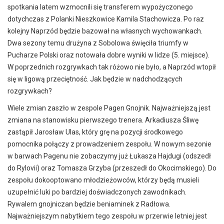
spotkania latem wzmocnili się transferem wypożyczonego
dotychczas z Polanki Nieszkowice Kamila Stachowicza. Po raz
kolejny Naprzód będzie bazował na własnych wychowankach.
Dwa sezony temu drużyna z Sobolowa święciła triumfy w
Pucharze Polski oraz notowała dobre wyniki w lidze (5. miejsce).
W poprzednich rozgrywkach tak różowo nie było, a Naprzód wtopił
się w ligową przeciętność. Jak będzie w nadchodzących
rozgrywkach?
Wiele zmian zaszło w zespole Pagen Gnojnik. Najważniejszą jest
zmiana na stanowisku pierwszego trenera. Arkadiusza Śliwę
zastąpił Jarosław Ulas, który grę na pozycji środkowego
pomocnika połączy z prowadzeniem zespołu. W nowym sezonie
w barwach Pagenu nie zobaczymy już Łukasza Hajdugi (odszedł
do Rylovii) oraz Tomasza Grzyba (przeszedł do Okocimskiego). Do
zespołu dokooptowano młodzieżowców, którzy będą musieli
uzupełnić luki po bardziej doświadczonych zawodnikach.
Rywalem gnojniczan będzie beniaminek z Radłowa.
Najważniejszym nabytkiem tego zespołu w przerwie letniej jest