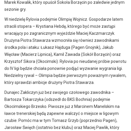
Marek Kowalik, który opuścił Sokoła Borzęcin po zaledwie jednym
sezonie gry.
W niedzielę Rylovia podejmie Olimpię Wojnicz. Gospodarze latem
stracili stopera – Krystiana Hebdę, którego być może zastąpi
wracający po zagranicznym wyjeździe Maciej Kaczmarczyk.
Drużyna Piotra Stawarza wzmocniła się również zawodnikami
środka pola i ataku: Łukasz Hajduga (Pagen Gnojnik), Jakub
Więcław (Macierz Lipnica), Kamil Zawada (Sokół Borzęcin) oraz
Krzysztof Sikora (Okocimski). Rylovia po nieudanej próbie powrotu
do IV ligi będzie chciała ponownie podjąć wyzwanie wygrania ligi.
Niedzielny rywal – Olimpia będzie pierwszym poważnym rywalem,
który sprawdzi ambicje drużyny Piotra Stawarza.
Dunajec Zakliczyn już bez swojego czołowego zawodnika –
Bartosza Tokarczyka (odszedł do BKS Bochnia) podejmie
Okocimskiego Brzesko. Piwosze już z Marcinem Manelskim na
ławce trenerskiej będą zapewne walczyć o miejsce w ligowym
czubie. Pomóc ma w tym Tomasz Grzyb (poprzednio Pagen),
Jarosław Święch (ostatnio bez klubu) oraz Maciej Pawlik, który