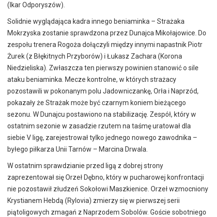
(Ikar Odporyszów).
Solidnie wyglądająca kadra innego beniaminka – Strażaka
Mokrzyska zostanie sprawdzona przez Dunajca Mikołajowice. Do
zespołu trenera Rogoża dołączyli między innymi napastnik Piotr
Żurek (z Błękitnych Przyborów) i Łukasz Zachara (Korona
Niedzieliska). Zwłaszcza ten pierwszy powinien stanowić o sile
ataku beniaminka. Mecze kontrolne, w których strażacy
pozostawili w pokonanym polu Jadowniczankę, Orła i Naprzód,
pokazały że Strażak może być czarnym koniem bieżącego
sezonu. W Dunajcu postawiono na stabilizację. Zespół, który w
ostatnim sezonie w zasadzie rzutem na taśmę uratował dla
siebie V ligę, zarejestrował tylko jednego nowego zawodnika –
byłego piłkarza Unii Tarnów – Marcina Drwala.
W ostatnim sprawdzianie przed ligą z dobrej strony
zaprezentował się Orzeł Dębno, który w pucharowej konfrontacji
nie pozostawił złudzeń Sokołowi Maszkienice. Orzeł wzmocniony
Krystianem Hebdą (Rylovia) zmierzy się w pierwszej serii
piątoligowych zmagań z Naprzodem Sobolów. Goście sobotniego