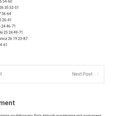
35 54-60
26 35 52-51
7 36-64
25 26-41
 24 46-71
ki 25 24 49-71
nicz 26 19 23-87
34-61
t
Next Post
mment
stanie opublikowany.
Pola, których wypełnienie jest wymagane,