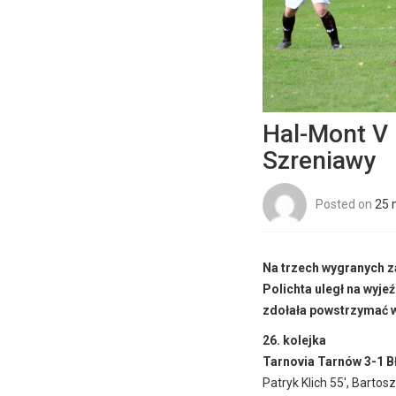
Hal-Mont V 
Szreniawy
Posted on
25 
Na trzech wygranych z
Polichta uległ na wyje
zdołała powstrzymać wa
26. kolejka
Tarnovia Tarnów 3-1 
Patryk Klich 55′, Barto