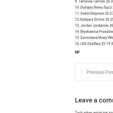
9. Tarnovia Tarnów 26 
10. Dunajec Nowy Sącz 
11. Sokół Słopnice 26 2
12. Kolejarz Stróże 26 
13. Jordan Jordanów 26
14. Błyskawica Proszów
15. Szreniawa Nowy Wiś
16. LKS Szaflary 25 19 
MF
Previous Pos
Leave a co
Twój adres email nie zo