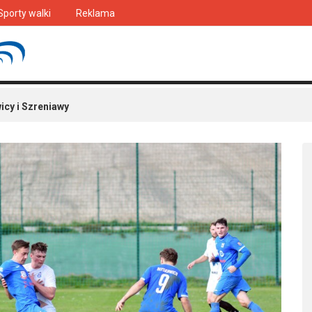
Sporty walki
Reklama
icy i Szreniawy