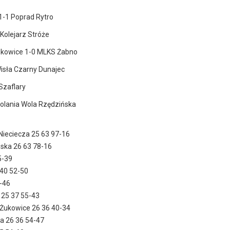
1-1 Poprad Rytro
Kolejarz Stróże
kowice 1-0 MLKS Żabno
isła Czarny Dunajec
Szaflary
olania Wola Rzędzińska
 Nieciecza 25 63 97-16
ńska 26 63 78-16
5-39
 40 52-50
-46
 25 37 55-43
Żukowice 26 36 40-34
a 26 36 54-47