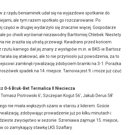
tw z rzędu beniaminek udał się na wyjazdowe spotkanie do
ejami, ale tym razem spotkało go rozczarowanie. Po
 części w drugiej wydarzyło się znacznie więcej. Gospodarze
 ale po chwili wyrównał niezawodny Bartłomiej Chlebek. Niestety
ia nie zraziła się utratą przewagi. Kwadrans przed końcem
 rzutu karnego dał jej znany z występów m.in. w BKS-ie Bartosz
arała się atakować, ale to nie przyniosło już powodzenia, za to
ejscowi zamknęli rywalizację zdobyciem bramki na 3-1. Porażka
oszówek spadek na 14. miejsce. Tarnovia jest 9. i może już czuć
.
z 0-6 Bruk-Bet Termalica II Nieciecza
′, Tomasz Piotrowski 6′, Szczepan Kogut 56′, Jakub Derus 58′
go nie miała większych szans w starciu z liderem. Goście
walizację, zdobywając prowadzenie już po kilku minutach i
dzieste zwycięstwo w sezonie. Szreniawa zajmuje 15. miejsce,
w co zamykający stawkę LKS Szaflary.