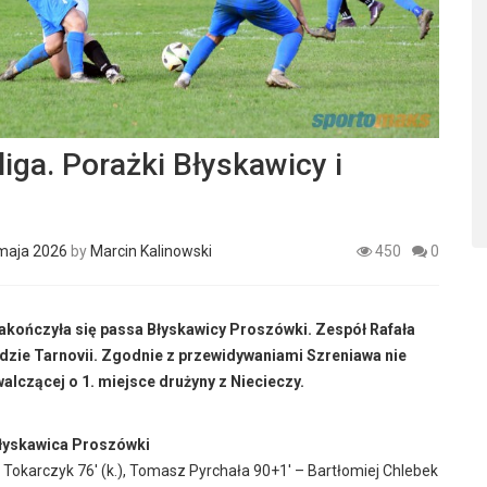
liga. Porażki Błyskawicy i
maja 2026
by
Marcin Kalinowski
450
0
akończyła się passa Błyskawicy Proszówki. Zespół Rafała
ździe Tarnovii. Zgodnie z przewidywaniami Szreniawa nie
lczącej o 1. miejsce drużyny z Niecieczy.
Błyskawica Proszówki
sz Tokarczyk 76′ (k.), Tomasz Pyrchała 90+1′ – Bartłomiej Chlebek