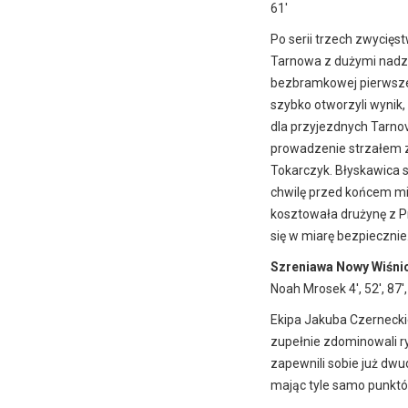
61′
Po serii trzech zwycięs
Tarnowa z dużymi nadzi
bezbramkowej pierwszej
szybko otworzyli wynik,
dla przyjezdnych Tarnov
prowadzenie strzałem z
Tokarczyk. Błyskawica st
chwilę przed końcem mi
kosztowała drużynę z Pr
się w miarę bezpiecznie
Szreniawa Nowy Wiśnic
Noah Mrosek 4′, 52′, 87
Ekipa Jakuba Czerneckie
zupełnie zdominowali ry
zapewnili sobie już dwu
mając tyle samo punktó