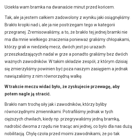
Uciekła wam bramka na dwanaście minut przed końcem.
Tak, ale ja jestem całkiem zadowolony z wyniku jaki osiągnęliśmy.
Brakło kropki nad i, ale ja nie postrzegam tego w kategorii
przegranej. Zremisowaliśmy, a to, że brakło tej jednej bramki nie
ma dla mnie wielkiego znaczenia ponieważ graliśmy chłopakami,
którzy grali w niedzielę mecz, dwóch jest po urazach
przeszkadzających nadal w grze a ponadto graliśmy bez dwóch
ważnych zawodników. W takim składzie zespół, z którym dzisiaj
się zmierzyliśmy powinien być poza naszym zasięgiem a jednak
nawiązaliśmy z nim równorzędną walkę.
W trakcie meczu widać było, że zyskujecie przewagę, aby
potem nagle ją stracić.
Brakło nam trochę siły jak i zawodników, którzy byliby
równorzędnymi zmiennikami. Potrafiliśmy jednak w tych
cięższych chwilach, kiedy np. przegrywaliśmy jedną bramką,
nadrobić dwoma z rzędu nie tracąc ani jednej, co było dla nas dużą
nobilitacją. Chylę czoła przed moimi zawodnikami, że po tak