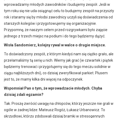
wprowadzamy młodych zawodników i budujemy zespół. Jeśli w
tym roku się nie uda osiągnąć celu to budujemy zespół na przyszły
rok i staramy się by młodsi zawodnicy uczyli się doświadczenia od
starszych kolegów i przygotowujemy się organizacyjnie.
Przypomnę, że naszym celem przed rozgrywkami było zajęcie
jednego z trzech miejsc na podium i do tego będziemy dążyć.
Wisła Sandomierz, kolejny rywal w walce o drugie miejsce.
To doświadczony zespół, z którym kiedyś nam się ciężko grało, ale
przełamaliśmy tą serię u nich. Wiemy jak grać (w czwartek i piątek
będziemy trenować i przygotujemy się do tego meczu solidnie w
ciągu najbliższych dni), co dzisiaj zweryfikował parkiet. Plusem
jest to, że mamy kilka dni więcej na odpoczynek.
Wspomniał Pan o tym, że wprowadzacie młodych. Chyba
dzisiaj zdali egzamin?
Tak. Proszę zwrócić uwagę na chłopców, którzy jeszcze nie grali w
ogóle w żadnej lidze: Mateusz Rogóż, Łukasz Urbanowicz. To
skrzydłowi, którzy zdobywali dzisiaj bramki w stresogennych