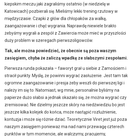
kiepskim meczu jaki zagraliśmy ostatnio (w niedzielę w
Katowicach) pozbierali się. Mieliśmy lekki trening rzutowy w
międzyczasie. Czapki z głów dla chłopaków za walkę,
zaangażowanie i chęć wygrania. Naprawdę niewiele brakło
żebyśmy wygrali a zespół z Zawiercia może mieć w przyszłości
duży problem w szeregach pierwszoligowców.
Tak, ale można powiedzieć, że obecnie są poza waszym
zasięgiem, chyba że zaliczą wpadkę ze słabszymi zespołami.
Pierwsza runda pokazała – faworyt grał u siebie z Zamościem i
stracił punkty. Myślę, że powinni wygrać zasłużenie. Jest tam tak
ogromne zaangażowanie i presja żeby weszli do pierwszej ligi i
należy im się to. Natomiast, wg mnie, personalnie byliśmy na
papierze dużo słabsi a jednak okazało się, że można wygrać czy
zremisować. Nie dzielmy jeszcze skóry na niedźwiedziu bo jest
jeszcze kilka kolejek do końca, może nastąpić rozluźnienie,
kontuzja i może się różnie dziać. Teoretycznie Viret jest już poza
naszym zasięgiem ponieważ ma nad nami przewagę czterech
punktów w tym momencie, ale walczymy, pracujemy,