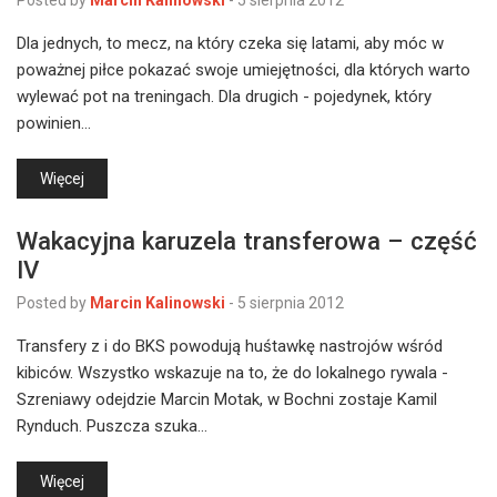
Posted by
Marcin Kalinowski
-
5 sierpnia 2012
Dla jednych, to mecz, na który czeka się latami, aby móc w
poważnej piłce pokazać swoje umiejętności, dla których warto
wylewać pot na treningach. Dla drugich - pojedynek, który
powinien…
Więcej
Wakacyjna karuzela transferowa – część
IV
Posted by
Marcin Kalinowski
-
5 sierpnia 2012
Transfery z i do BKS powodują huśtawkę nastrojów wśród
kibiców. Wszystko wskazuje na to, że do lokalnego rywala -
Szreniawy odejdzie Marcin Motak, w Bochni zostaje Kamil
Rynduch. Puszcza szuka…
Więcej