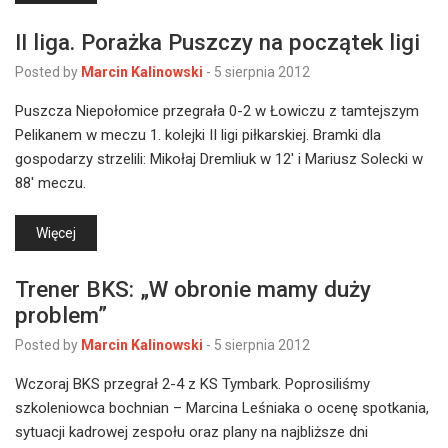
II liga. Porażka Puszczy na początek ligi
Posted by
Marcin Kalinowski
-
5 sierpnia 2012
Puszcza Niepołomice przegrała 0-2 w Łowiczu z tamtejszym
Pelikanem w meczu 1. kolejki II ligi piłkarskiej. Bramki dla
gospodarzy strzelili: Mikołaj Dremliuk w 12' i Mariusz Solecki w
88' meczu.
Więcej
Trener BKS: „W obronie mamy duży
problem”
Posted by
Marcin Kalinowski
-
5 sierpnia 2012
Wczoraj BKS przegrał 2-4 z KS Tymbark. Poprosiliśmy
szkoleniowca bochnian – Marcina Leśniaka o ocenę spotkania,
sytuacji kadrowej zespołu oraz plany na najbliższe dni