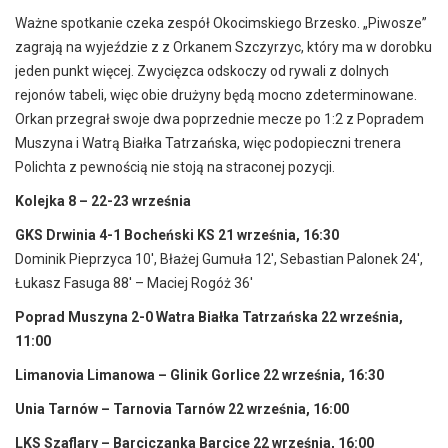
Ważne spotkanie czeka zespół Okocimskiego Brzesko. „Piwosze”
zagrają na wyjeździe z z Orkanem Szczyrzyc, który ma w dorobku
jeden punkt więcej. Zwycięzca odskoczy od rywali z dolnych
rejonów tabeli, więc obie drużyny będą mocno zdeterminowane.
Orkan przegrał swoje dwa poprzednie mecze po 1:2 z Popradem
Muszyna i Watrą Białka Tatrzańska, więc podopieczni trenera
Polichta z pewnością nie stoją na straconej pozycji.
Kolejka 8 – 22-23 września
GKS Drwinia 4-1 Bocheński KS 21 września, 16:30
Dominik Pieprzyca 10′, Błażej Gumuła 12′, Sebastian Palonek 24′,
Łukasz Fasuga 88′ – Maciej Rogóż 36′
Poprad Muszyna 2-0 Watra Białka Tatrzańska 22 września,
11:00
Limanovia Limanowa – Glinik Gorlice 22 września, 16:30
Unia Tarnów – Tarnovia Tarnów 22 września, 16:00
LKS Szaflary – Barciczanka Barcice 22 września, 16:00